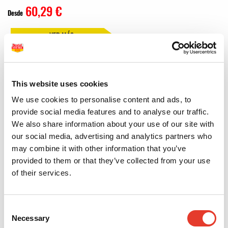
60,29 €
Desde
VER MÁS
Cementos y adhesivos ortodoncia: fijación segura
This website uses cookies
para tratamientos eficaces
We use cookies to personalise content and ads, to
Los cementos y adhesivos ortodoncia son fundamentales para garantizar la
provide social media features and to analyse our traffic.
correcta colocación y estabilidad de brackets, tubos y otros componentes
We also share information about your use of our site with
durante todo el tratamiento. Su resistencia a la humedad, la fuerza
our social media, advertising and analytics partners who
masticatoria y el paso del tiempo es clave para el éxito clínico. En Dental
may combine it with other information that you’ve
Good Deal, encontrarás una selección de cementos y adhesivos ortodoncia de
alta calidad, pensados para cada fase del procedimiento.
provided to them or that they’ve collected from your use
of their services.
Cementos y adhesivos ortodoncia para una fijación
inmediata y duradera
Consent
Disponemos de cementos y adhesivos ortodoncia de fotopolimerización, de
Necessary
curado químico o de doble curado, que permiten adaptar el tiempo de trabajo
Selection