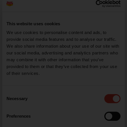
VER MÁS
VER MÁS
This website uses cookies
We use cookies to personalise content and ads, to
provide social media features and to analyse our traffic.
We also share information about your use of our site with
our social media, advertising and analytics partners who
may combine it with other information that you’ve
provided to them or that they’ve collected from your use
Composite Octolight
Clearfil Majesty ES2 Premium
of their services.
13,85 €
38,80 €
Desde
Desde
Consent
VER MÁS
VER MÁS
Necessary
Selection
Preferences