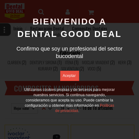
BIENVENIDO A
Inicio
Restauración Dental
Composites Dentales
DENTAL GOOD DEAL
Composites Nanohíbridos
Confirmo que soy un profesional del sector
Fabricante
bucodental
(2)
(1)
(1)
(2)
(3)
CLARBEN
DENTSPLY SIRONA
ITENA
IVOCLAR VIVADENT
KERR
(2)
(2)
(5)
KURARAY
SOLVENTUM
VOCO
COMPOSITES NANOHÍBRIDOS
Utilizamos cookies propias y de terceros para mejorar
nuestros servicios. Si continua navegando,
consideramos que acepta su uso. Puede cambiar la
configuración u obtener más información en
Políticas
1 - 18 de 18 artículos
Mejor valor
24
de privacidad
.