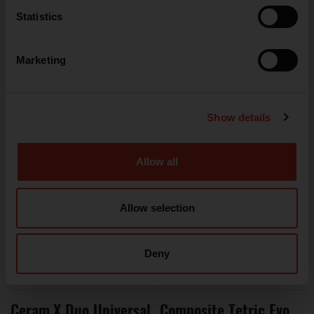
Statistics
Marketing
Grandio SO
Composite Reflectys
64,62 €
21,56 €
Desde
Desde
Show details
VER MÁS
VER MÁS
Allow all
Allow selection
Deny
Ceram.X Duo Universal
Composite Tetric EvoCeram