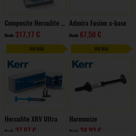
Admira Fusion x-base
Composite Herculite XRV Ultra
317,17 €
67,50 €
Desde
Desde
VER MÁS
VER MÁS
Herculite XRV Ultra
Harmonize
37,87 €
34,93 €
Desde
Desde