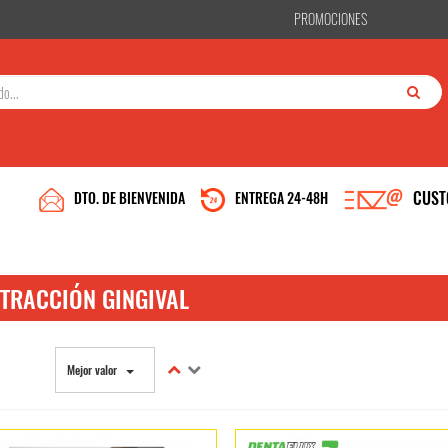
PROMOCIONES
CUST
DTO. DE BIENVENIDA
ENTREGA 24-48H
NVENIDO A DENTAL GOOD 
TRACCIÓN GINGIVAL
Confirmo que soy un profesional del sector bucodental
Mejor valor
ias y de terceros para mejorar nuestros servicios. Si continua navegando, conside
ede cambiar la configuración u obtener más información en
Políticas de privacidad