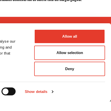
Allow all
alyse our
ing and
Allow selection
r that
Métodos de pago
Deny
Show details
nal