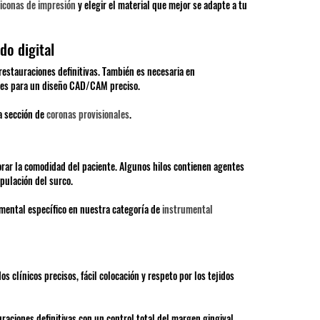
liconas de impresión
y elegir el material que mejor se adapte a tu
do digital
restauraciones definitivas. También es necesaria en
enes para un diseño CAD/CAM preciso.
a sección de
coronas provisionales
.
orar la comodidad del paciente. Algunos hilos contienen agentes
pulación del surco.
umental específico en nuestra categoría de
instrumental
 clínicos precisos, fácil colocación y respeto por los tejidos
raciones definitivas con un control total del margen gingival.