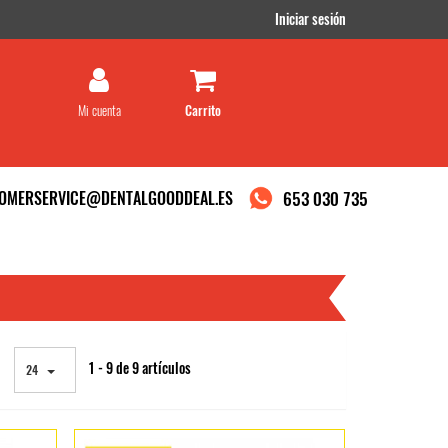
Iniciar sesión
Mi cuenta
OMERSERVICE@DENTALGOODDEAL.ES
653 030 735
DEAL
1 - 9 de 9 artículos
24
ramos que acepta su uso.
.