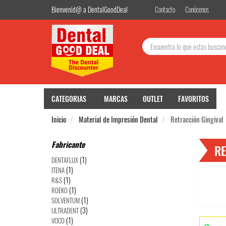
Bienvenid@ a DentalGoodDeal
Contacto
Conócenos
Buscar:
CATEGORIAS
MARCAS
OUTLET
FAVORITOS
Inicio
Material de Impresión Dental
Retracción Gingival
BIE
Fabricante
RE
(1)
DENTAFLUX
(1)
ITENA
(1)
R&S
(1)
ROEKO
(1)
SOLVENTUM
(3)
ULTRADENT
Utilizamos cookies prop
Pu
(1)
VOCO