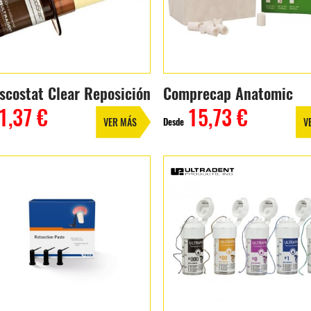
iscostat Clear Reposición
Comprecap Anatomic
1,37 €
15,73 €
Desde
VER MÁS
V