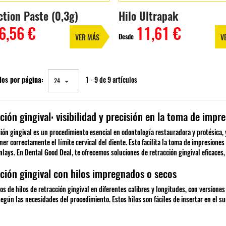
ction Paste (0,3g)
Hilo Ultrapak
6,56 €
11,61 €
Desde
VER MÁS
V
los por página:
1 - 9 de 9 artículos
24
ción gingival: visibilidad y precisión en la toma de impr
ción gingival es un procedimiento esencial en odontología restauradora y protésica
er correctamente el límite cervical del diente. Esto facilita la toma de impresione
nlays. En Dental Good Deal, te ofrecemos soluciones de retracción gingival eficaces,
ción gingival con hilos impregnados o secos
s de hilos de retracción gingival en diferentes calibres y longitudes, con versio
egún las necesidades del procedimiento. Estos hilos son fáciles de insertar en el s