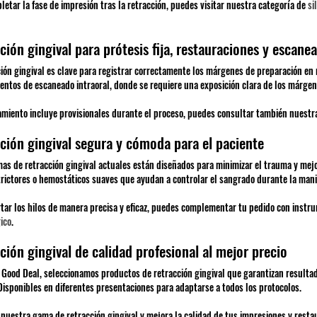
letar la fase de impresión tras la retracción, puedes visitar nuestra categoría de
si
ción gingival para prótesis fija, restauraciones y escanea
ción gingival es clave para registrar correctamente los márgenes de preparación en 
entos de escaneado intraoral, donde se requiere una exposición clara de los márg
tamiento incluye provisionales durante el proceso, puedes consultar también nuestr
ción gingival segura y cómoda para el paciente
mas de retracción gingival actuales están diseñados para minimizar el trauma y mej
rictores o hemostáticos suaves que ayudan a controlar el sangrado durante la mani
rtar los hilos de manera precisa y eficaz, puedes complementar tu pedido con instr
ico
.
ción gingival de calidad profesional al mejor precio
Good Deal, seleccionamos productos de retracción gingival que garantizan resultados
Disponibles en diferentes presentaciones para adaptarse a todos los protocolos.
nuestra gama de retracción gingival y mejora la calidad de tus impresiones y restau