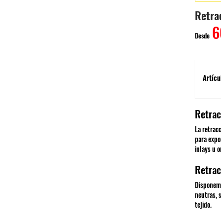
Retra
6
Desde
Artícu
Retrac
La retrac
para expon
inlays u o
Retrac
Disponemo
neutras, s
tejido.