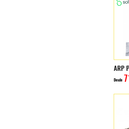
ARP P
7
Desde