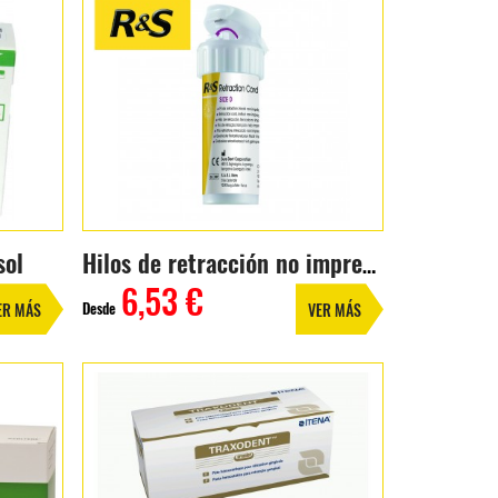
sol
Hilos de retracción no impregnados (254cm)
6,53 €
Desde
ER MÁS
VER MÁS