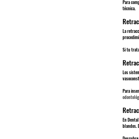
Para comp
técnica.
Retrac
La retrac
procedimi
Si tu tra
Retrac
Los siste
vasoconst
Para inse
odontológ
Retrac
En Dental 
blandos. 
Descubre 