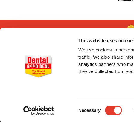
This website uses cookie
We use cookies to personal
traffic. We also share info
analytics partners who may
they’ve collected from your
CONÓCENOS
Quiénes somos
Entrega en 24-48h
Pago seguro
Consent
Gastos de envío
Necessary
Selection