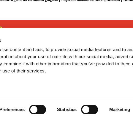
s
ise content and ads, to provide social media features and to an
rmation about your use of our site with our social media, advertis
 combine it with other information that you’ve provided to them o
 use of their services.
¿TE AYUDAMOS?
GoodNews
Contacto
Mis pedidos
Devolver Productos
He leído y acepto la
política de
Preferences
Statistics
Marketing
privacidad
Deseo recibir información promocio