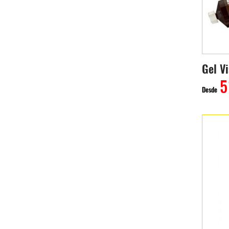
Gel V
5
Desde