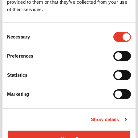
provided to them or that they’ve collected from your use
23,02 €
12,08 €
Desde
Desde
of their services.
VER MÁS
VER MÁS
Consent
Necessary
Selection
Preferences
Statistics
Clamps Ivory
Diques de goma sin polvo Hysolate Black Edition – Color Negro (36 uds.)
Marketing
17,02 €
17,63 €
Desde
Desde
VER MÁS
VER MÁS
Show details