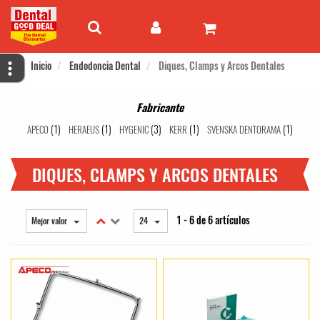
Inicio
Endodoncia Dental
Diques, Clamps y Arcos Dentales
Fabricante
(1)
(1)
(3)
(1)
(1)
APECO
HERAEUS
HYGENIC
KERR
SVENSKA DENTORAMA
DIQUES, CLAMPS Y ARCOS DENTALES
1 - 6 de 6 artículos
Mejor valor
24