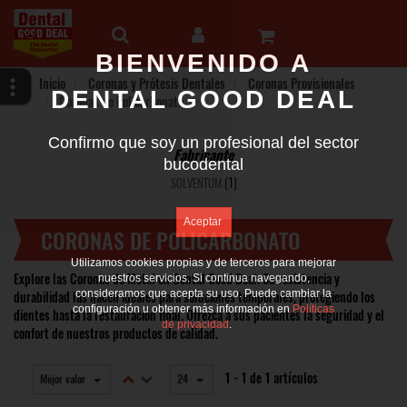
BIENVENIDO A
Inicio
Coronas y Prótesis Dentales
Coronas Provisionales
DENTAL GOOD DEAL
Coronas de Policarbonato
Confirmo que soy un profesional del sector
Fabricante
bucodental
(1)
SOLVENTUM
CORONAS DE POLICARBONATO
Utilizamos cookies propias y de terceros para mejorar
Explore las Coronas de Metal en Dental Good Deal. Su resistencia y
nuestros servicios. Si continua navegando,
durabilidad las hacen ideales para soluciones temporales, protegiendo los
consideramos que acepta su uso. Puede cambiar la
configuración u obtener más información en
Políticas
dientes hasta la restauración final. Ofrezca a sus pacientes la seguridad y el
de privacidad
.
confort de nuestros productos de calidad.
1 - 1 de 1 artículos
Mejor valor
24