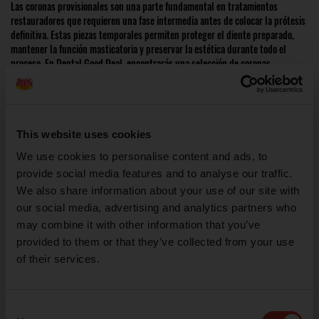
Las coronas provisionales son una parte fundamental en tratamientos
restauradores que requieren una fase intermedia antes de colocar la prótesis
definitiva. Estas piezas temporales permiten proteger el diente preparado,
mantener la función masticatoria y preservar la estética durante todo el
proceso. En Dental Good Deal, encontrarás una selección de coronas
provisionales listas para usar, con excelente ajuste anatómico y fácil
manipulación clínica.
Coronas provisionales listas para adaptar y
cementar
This website uses cookies
We use cookies to personalise content and ads, to
Nuestras coronas provisionales están fabricadas en policarbonato, resina o
materiales compuestos de alta resistencia, lo que garantiza su estabilidad y
provide social media features and to analyse our traffic.
durabilidad durante semanas o incluso meses. Están preformadas en
We also share information about your use of our site with
diferentes tamaños para adaptarse a molares, premolares y dientes
our social media, advertising and analytics partners who
anteriores, permitiendo una rápida selección y ajuste en clínica.
may combine it with other information that you’ve
provided to them or that they’ve collected from your use
Para asegurar una correcta fijación temporal, puedes consultar nuestra
categoría de cementos dentales, donde encontrarás cementos provisionales
of their services.
ideales para coronas temporales.
Consent
Coronas provisionales con buena estética y