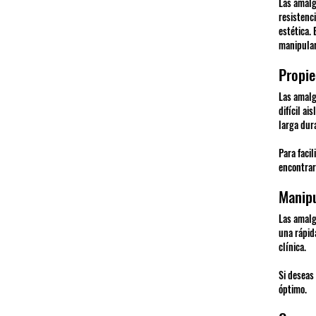
Las amalg
resistenci
estética.
manipular
Propie
Las amalg
difícil a
larga dur
Para faci
encontrar
Manipu
Las amalg
una rápida
clínica.
Si deseas
óptimo.