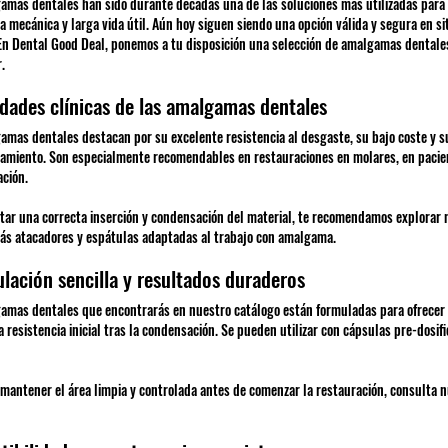
amas dentales han sido durante décadas una de las soluciones más utilizadas para r
a mecánica y larga vida útil. Aún hoy siguen siendo una opción válida y segura en si
 En Dental Good Deal, ponemos a tu disposición una selección de amalgamas dentales 
.
dades clínicas de las amalgamas dentales
amas dentales destacan por su excelente resistencia al desgaste, su bajo coste y su
islamiento. Son especialmente recomendables en restauraciones en molares, en pacie
ación.
litar una correcta inserción y condensación del material, te recomendamos explorar
ás atacadores y espátulas adaptadas al trabajo con amalgama.
lación sencilla y resultados duraderos
amas dentales que encontrarás en nuestro catálogo están formuladas para ofrecer 
 resistencia inicial tras la condensación. Se pueden utilizar con cápsulas pre-dosif
 mantener el área limpia y controlada antes de comenzar la restauración, consulta 