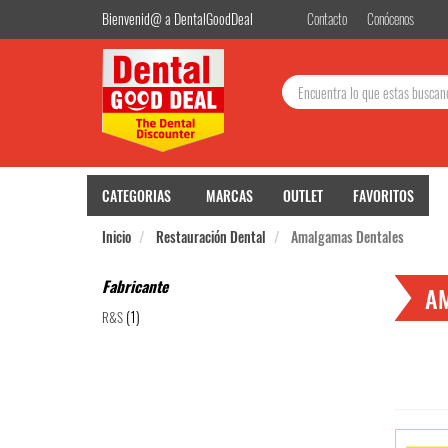
Bienvenid@ a DentalGoodDeal
Contacto
Conócenos
Buscar:
CATEGORIAS
MARCAS
OUTLET
FAVORITOS
Inicio
Restauración Dental
Amalgamas Dentales
Fabricante
A
(1)
R&S