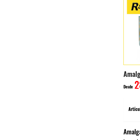
Amalg
2
Desde
Artícu
Amalga