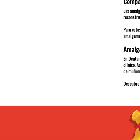
Compat
Las amalg
reconstru
Para esta
amalgama
Amalga
En Dental
clínico. 
de muñon
Descubre 