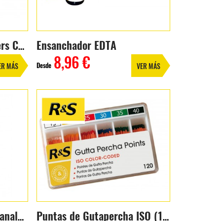
Ensanchador EDTA
Ensanchadores K-Reamers Colorinox
8,96 €
Desde
ER MÁS
VER MÁS
Solución de irrigación CanalPro
Puntas de Gutapercha ISO (120 uds.)