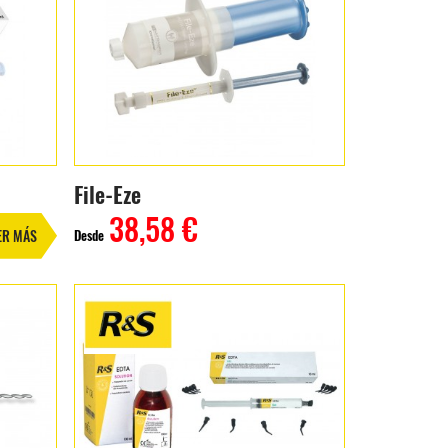
File-Eze
38,58 €
Desde
ER MÁS