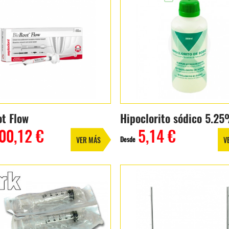
ot Flow
Hipoclorito sódico 5.2
00,12 €
5,14 €
Desde
VER MÁS
V