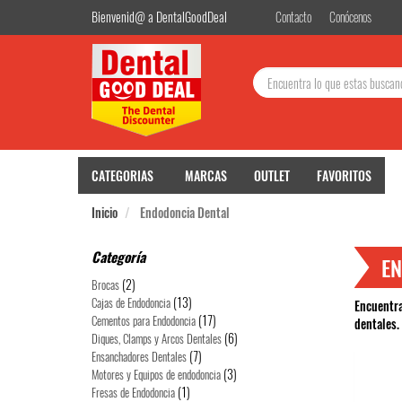
Bienvenid@ a DentalGoodDeal
Contacto
Conócenos
Buscar:
CATEGORIAS
MARCAS
OUTLET
FAVORITOS
Inicio
Endodoncia Dental
BIE
Categoría
EN
(2)
Brocas
(13)
Cajas de Endodoncia
Encuentra
(17)
Cementos para Endodoncia
dentales.
(6)
Diques, Clamps y Arcos Dentales
(7)
Ensanchadores Dentales
(3)
Motores y Equipos de endodoncia
Utilizamos cookies prop
Pu
(1)
Fresas de Endodoncia