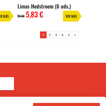
Limas Hedstroem (6 uds.)
5,83 €
Desde
ER MÁS
VER MÁS
1
2
3
4
5