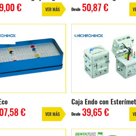
9,00 €
50,87 €
Desde
VER MÁS
V
Eco
Caja Endo con Esterímet
07,58 €
39,65 €
Desde
VER MÁS
V