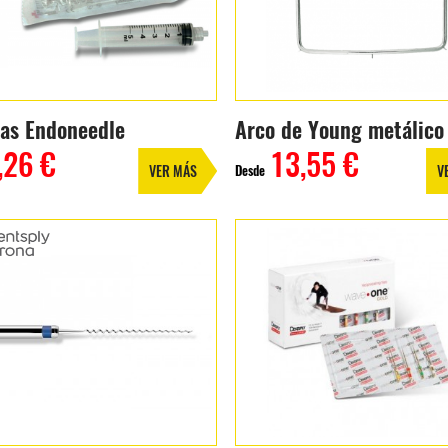
gas Endoneedle
Arco de Young metálico
,26 €
13,55 €
Desde
VER MÁS
V