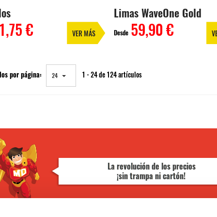
los
Limas WaveOne Gold
1,75 €
59,90 €
Desde
VER MÁS
V
los por página:
1 - 24 de 124 artículos
24