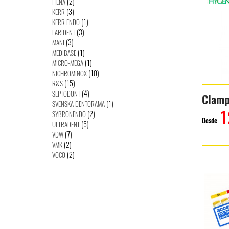
(2)
ITENA
(3)
KERR
(1)
KERR ENDO
(3)
LARIDENT
(3)
MANI
(1)
MEDIBASE
(1)
MICRO-MEGA
(10)
NICHROMINOX
(15)
R&S
(4)
SEPTODONT
Clamp
(1)
SVENSKA DENTORAMA
1
(2)
SYBRONENDO
Desde
(5)
ULTRADENT
(7)
VDW
(2)
VMK
(2)
VOCO