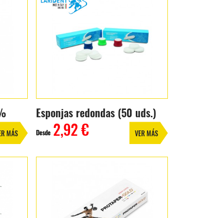
5%
Esponjas redondas (50 uds.)
2,92 €
Desde
ER MÁS
VER MÁS