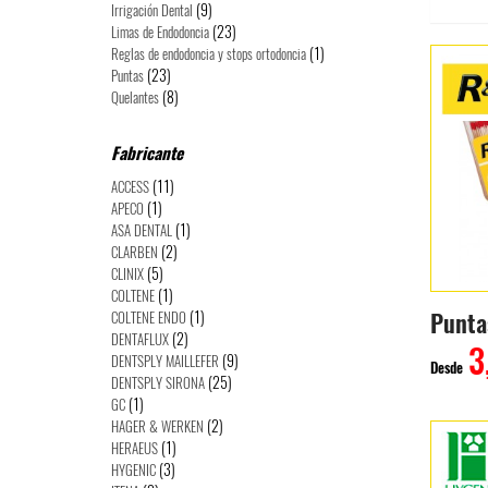
(9)
Irrigación Dental
(23)
Limas de Endodoncia
(1)
Reglas de endodoncia y stops ortodoncia
(23)
Puntas
(8)
Quelantes
Fabricante
(11)
ACCESS
(1)
APECO
(1)
ASA DENTAL
(2)
CLARBEN
(5)
CLINIX
(1)
COLTENE
(1)
COLTENE ENDO
(2)
DENTAFLUX
3
(9)
DENTSPLY MAILLEFER
Desde
(25)
DENTSPLY SIRONA
(1)
GC
(2)
HAGER & WERKEN
(1)
HERAEUS
(3)
HYGENIC