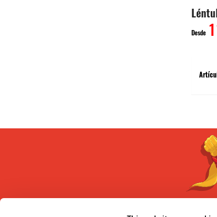
Léntu
1
Desde
Artícu