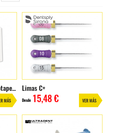
Limas C+
Obturador Thermafil Protaper Gold 6 unidades
15,48 €
Desde
ER MÁS
VER MÁS