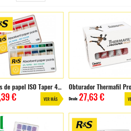
Puntas de papel ISO Taper 4% (100 uds.)
,39 €
27,63 €
Desde
VER MÁS
V