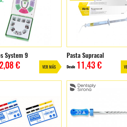
s System 9
Pasta Supracal
2,08 €
11,43 €
Desde
VER MÁS
V