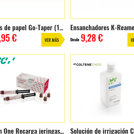
Puntas de papel Go-Taper (100 uds.)
,95 €
9,28 €
Desde
VER MÁS
V
G-Cem One Recarga jeringas (4,6g)