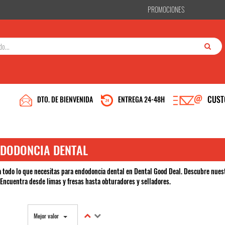
PROMOCIONES
CUST
DTO. DE BIENVENIDA
ENTREGA 24-48H
NVENIDO A DENTAL GOOD 
DODONCIA DENTAL
Confirmo que soy un profesional del sector bucodental
 todo lo que necesitas para endodoncia dental en Dental Good Deal. Descubre nuestr
 Encuentra desde limas y fresas hasta obturadores y selladores.
ias y de terceros para mejorar nuestros servicios. Si continua navegando, conside
Mejor valor
ede cambiar la configuración u obtener más información en
Políticas de privacidad