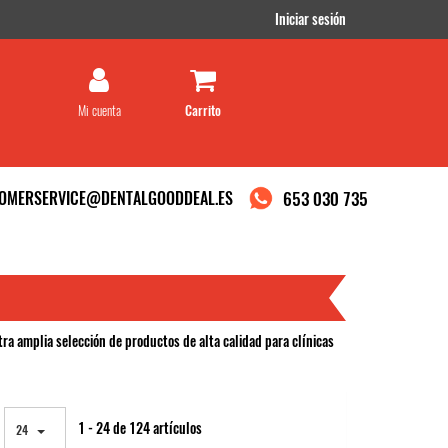
Iniciar sesión
Mi cuenta
OMERSERVICE@DENTALGOODDEAL.ES
653 030 735
DEAL
a amplia selección de productos de alta calidad para clínicas
ramos que acepta su uso.
1 - 24 de 124 artículos
24
.