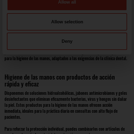
Allow all
Higiene de las manos: primera barrera contra la
Allow selection
contaminación cruzada
La higiene de las manos es una de las medidas más efectivas para prevenir
infecciones en el entorno odontológico. Su correcta aplicación antes, durante
Deny
y después de cada tratamiento garantiza la seguridad del profesional y del
paciente. En Dental Good Deal, encontrarás una gama completa de productos
para la higiene de las manos, adaptados a las exigencias de la clínica dental.
Higiene de las manos con productos de acción
rápida y eficaz
Disponemos de soluciones hidroalcohólicas, jabones antimicrobianos y geles
desinfectantes que eliminan eficazmente bacterias, virus y hongos sin dañar
la piel. Estos productos para la higiene de las manos ofrecen acción
inmediata, ideales para la práctica diaria en consultas con alto flujo de
pacientes.
Para reforzar la protección individual, puedes combinarlos con artículos de