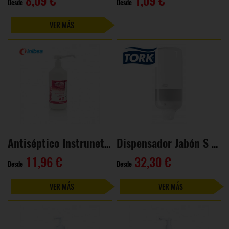
8,09 €
1,09 €
Desde
Desde
VER MÁS
Antiséptico Instrunet Scrub (500ml)
Dispensador Jabón S Box
11,96 €
32,30 €
Desde
Desde
VER MÁS
VER MÁS