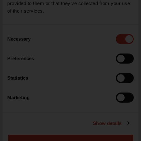
HD 435
Jabón Premium
provided to them or that they’ve collected from your use
of their services.
11,97 €
5,40 €
Desde
Desde
VER MÁS
VER MÁS
Consent
Necessary
Selection
Preferences
Statistics
Marketing
Gel hidroalcohólico Sterillium sin válvula (500 ml)
5,85 €
Desde
Show details
VER MÁS