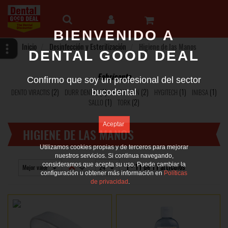
BIENVENIDO A
Inicio
Desinfección y Esterilización
Higiene de las Manos
DENTAL GOOD DEAL
Fabricante
Confirmo que soy un profesional del sector
(2)
(1)
(2)
(1)
(1)
DENTO VIRACTIS
DURR DENTAL
bucodental
HARTMANN
HYGITECH
INIBSA
(1)
(2)
SALLO
TORK
HIGIENE DE LAS MANOS
Utilizamos cookies propias y de terceros para mejorar
nuestros servicios. Si continua navegando,
consideramos que acepta su uso. Puede cambiar la
1 - 11 de 11 artículos
Mejor valor
24
configuración u obtener más información en
Políticas
de privacidad
.