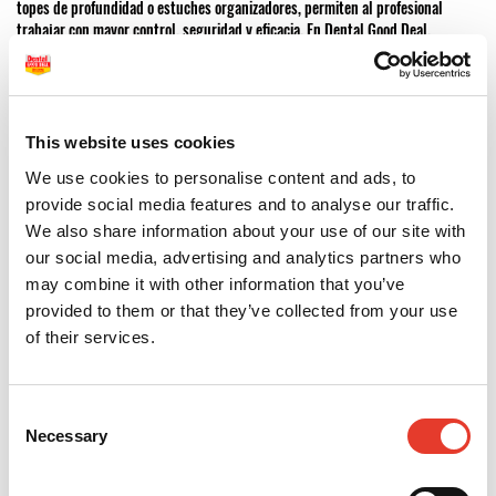
topes de profundidad o estuches organizadores, permiten al profesional
trabajar con mayor control, seguridad y eficacia. En Dental Good Deal,
encontrarás una selección de accesorios para postes y brocas dentales
pensados para facilitar tu práctica diaria.
Facilita tus procedimientos con los accesorios
adecuados
This website uses cookies
We use cookies to personalise content and ads, to
Contar con los accesorios para postes y brocas dentales correctos permite
optimizar cada fase del tratamiento, desde la preparación del canal hasta la
provide social media features and to analyse our traffic.
inserción del poste. Estas herramientas aseguran una mejor ergonomía y
We also share information about your use of our site with
reducen el riesgo de errores clínicos.
our social media, advertising and analytics partners who
may combine it with other information that you’ve
Para completar tu tratamiento con una fijación segura del poste, visita
provided to them or that they’ve collected from your use
nuestra categoría de
cementos dentales
, con opciones especialmente
diseñadas para reconstrucciones postendodónticas.
of their services.
Organización y control durante el trabajo clínico
Consent
Muchos accesorios para postes y brocas dentales también están orientados a
Necessary
mejorar la organización del material en la consulta. Estuches esterilizables,
Selection
bandejas específicas o accesorios de medición ayudan a mantener un flujo de
trabajo más ágil y ordenado.