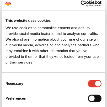
DIQUES DE GOMA SIN POLVO HYSOLATE – COLOR VERDE (36 UDS.)
- DIQUES HYSOLATE COLOR VERDE - EXTRA GRUESO
MODELO:
60034421
This website uses cookies
REF:
5024297
OFERTA
We use cookies to personalise content and ads, to
21,90 €
PVP
24,90 €
provide social media features and to analyse our traffic.
26,50 €
30,13 €
We also share information about your use of our site with
IVA INC.
IVA INC.
-
+
our social media, advertising and analytics partners who
may combine it with other information that you’ve
provided to them or that they’ve collected from your use
DIQUES DE GOMA SIN POLVO HYSOLATE – COLOR VERDE (36 UDS.)
of their services.
- DIQUES HYSOLATE COLOR VERDE - FINO
MODELO:
60034418
REF:
5024294
OFERTA
Consent
14,23 €
PVP
19,65 €
Necessary
Selection
17,22 €
23,78 €
IVA INC.
IVA INC.
-
+
Preferences