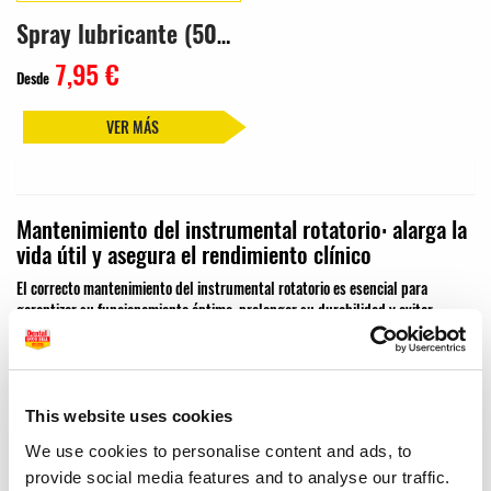
Spray lubricante (500ml)
7,95 €
Desde
VER MÁS
Mantenimiento del instrumental rotatorio: alarga la
vida útil y asegura el rendimiento clínico
El correcto mantenimiento del instrumental rotatorio es esencial para
garantizar su funcionamiento óptimo, prolongar su durabilidad y evitar
interrupciones durante los procedimientos clínicos. Lubricantes, limpiadores,
adaptadores y sistemas automáticos de limpieza forman parte del protocolo
necesario para conservar en perfecto estado turbinas, contra-ángulos y
micromotores. En Dental Good Deal, te ofrecemos todo lo necesario para un
This website uses cookies
mantenimiento del instrumental rotatorio eficaz y seguro.
We use cookies to personalise content and ads, to
provide social media features and to analyse our traffic.
Lubricación y limpieza: pasos clave para un