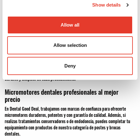
Show details
Evita averías y mejora la experiencia clínica
Allow all
El mantenimiento del instrumental rotatorio no solo prolonga la vida útil de
las piezas, sino que también previene fallos durante los tratamientos, mejora
la ergonomía y mantiene la eficiencia del trabajo diario. Una pieza
Allow selection
correctamente mantenida reduce ruidos, vibraciones y posibles
contaminaciones cruzadas.
Para completar tu protocolo clínico de forma eficiente, explora nuestra
Deny
sección de
profilaxis dental
, ideal para asegurar un entorno limpio antes,
durante y después de cada procedimiento.
Micromotores dentales profesionales al mejor
precio
En Dental Good Deal, trabajamos con marcas de confianza para ofrecerte
micromotores duraderos, potentes y con garantía de calidad. Además, si
realizas tratamientos conservadores o de endodoncia, puedes completar tu
equipamiento con productos de nuestra categoría de postes y brocas
dentales.