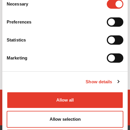
Necessary
Selection
Preferences
Diques de goma sin polvo Hysolate Black Edition – Color Negro (36 uds.)
Statistics
17,02 €
Desde
Marketing
VER MÁS
Show details
Allow all
Allow selection