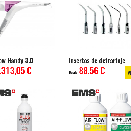
low Handy 3.0
Insertos de detrartaje
.313,05 €
88,56 €
Desde
V