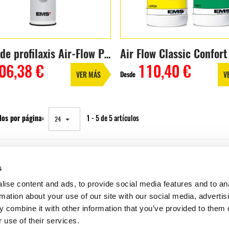
Air Flow Classic Confort
Polvo de profilaxis Air-Flow Plus (400g)
06,38 €
110,40 €
Desde
VER MÁS
V
los por página:
1 - 5 de 5 artículos
24
s
ise content and ads, to provide social media features and to an
rmation about your use of our site with our social media, advertis
 combine it with other information that you’ve provided to them o
 use of their services.