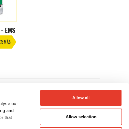
 - EMS
ER MÁS
Allow all
alyse our
ing and
Allow selection
r that