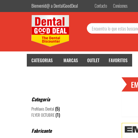
Bienvenid@ a DentalGoodDeal
Contacto
Conócenos
Buscar:
CATEGORIAS
MARCAS
OUTLET
FAVORITOS
E
Categoría
(5)
Profilaxis Dental
(1)
FLYER OCTUBRE
Fabricante