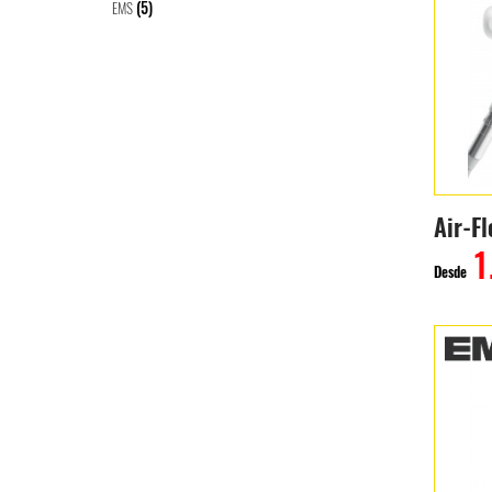
(5)
EMS
Air-F
1
Desde