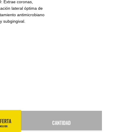
D: Extrae coronas,
ación lateral óptima de
atamiento antimicrobiano
y subgingival.
OFERTA
CANTIDAD
INCLUIDO.