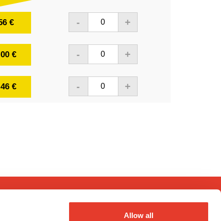
-
+
56 €
-
+
,00 €
-
+
,46 €
Allow all