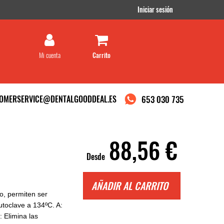
Iniciar sesión
Mi cuenta
OMERSERVICE@DENTALGOODDEAL.ES
653 030 735
88,56 €
Desde
AÑADIR AL CARRITO
io, permiten ser
utoclave a 134ºC. A:
: Elimina las