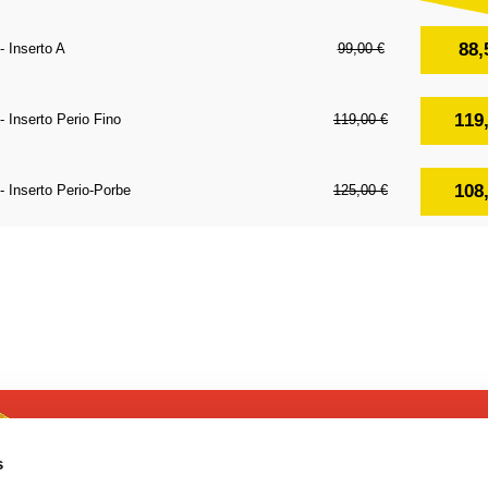
88,
- Inserto A
99,00 €
119
- Inserto Perio Fino
119,00 €
108
- Inserto Perio-Porbe
125,00 €
s