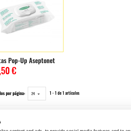
itas Pop-Up Aseptonet
,50 €
los por página:
1 - 1 de 1 artículos
24
s
ise content and ads, to provide social media features and to an