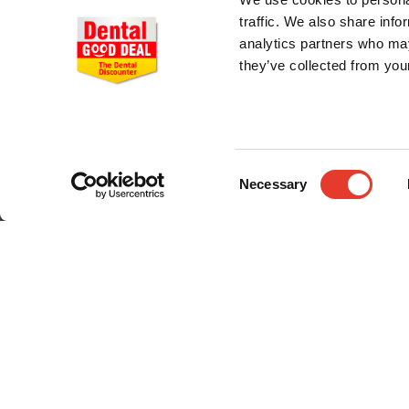
traffic. We also share info
analytics partners who may
they’ve collected from your
CONÓCENOS
Consent
Necessary
Selection
Quiénes somos
Entrega en 24-48h
Pago seguro
Gastos de envío
© 2024 Dental Good Deal. Todos los derechos reservados.;
Desarrollo eCommerce Somos Sinapsis