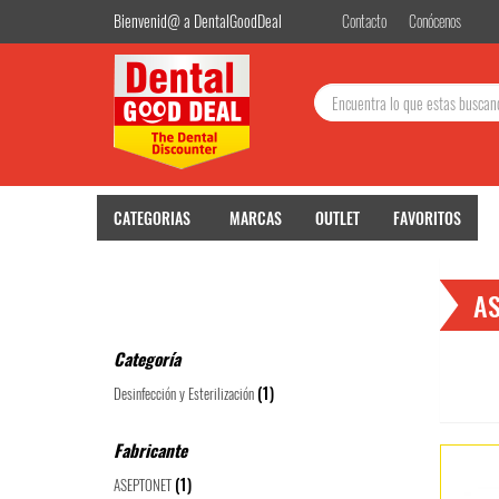
Bienvenid@ a DentalGoodDeal
Contacto
Conócenos
Buscar:
CATEGORIAS
MARCAS
OUTLET
FAVORITOS
AS
Categoría
(1)
Desinfección y Esterilización
Fabricante
(1)
ASEPTONET