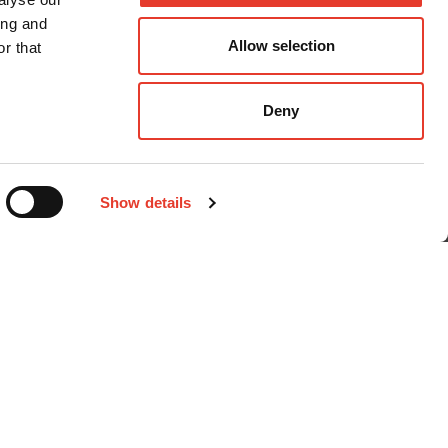
ing and
Allow selection
r that
Deny
Métodos de pago
Show details
nal
iciones Generales