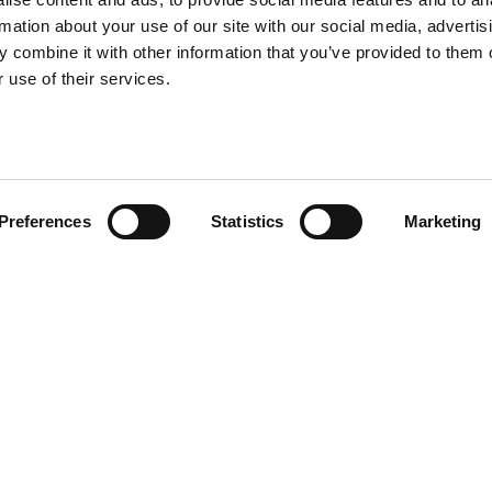
rmation about your use of our site with our social media, advertis
 combine it with other information that you’ve provided to them o
 use of their services.
¿TE AYUDAMOS?
Preferences
Statistics
Marketing
GoodNews
Contacto
Mis pedidos
Devolver Productos
He leído y acepto la
política de
privacidad
Deseo recibir información promocio
653 030 735
customerservice@dentalgooddeal.es
Aviso Legal
Cond