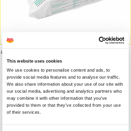
La imagen puede diferir del producto final.
This website uses cookies
Informaci�n del producto
We use cookies to personalise content and ads, to
provide social media features and to analyse our traffic.
We also share information about your use of our site with
our social media, advertising and analytics partners who
Avísame cuando esté disponible
may combine it with other information that you’ve
provided to them or that they’ve collected from your use
10,45 €
3,50 €
of their services.