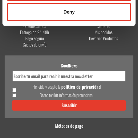
Deny
CONÓCENOS
¿TE AYUDAMOS?
Quiénes somos
Contacto
Entrega en 24-48h
Mis pedidos
Pago seguro
Devolver Productos
Gastos de envío
GoodNews
He leído y acepto la
política de privacidad
Deseo recibir información promocional
Métodos de pago