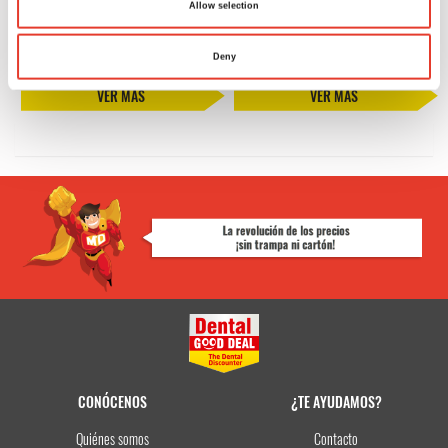
Rollo Universal Wiper 320
Mini Bobina Advanced 420 M1
Allow selection
42,13 €
42,13 €
Desde
Desde
Deny
VER MÁS
VER MÁS
CONÓCENOS
¿TE AYUDAMOS?
Quiénes somos
Contacto