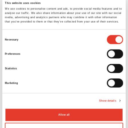
This website uses cookies
We use cookies to personalise content and ads, to provide social media features and to
analyse our traffic. We also share information about your use of our site with our social
media, advertising and analytics partners who may combine it with other information
that you’ve provided to them or that they’ve collected from your use of their services.
Consent
Pañuelos
Bobina Advanced 310
Necessary
Selection
1,51 €
22,41 €
Desde
Desde
Preferences
VER MÁS
VER MÁS
Statistics
Marketing
Show details
Allow all