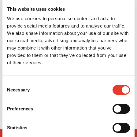
This website uses cookies
We use cookies to personalise content and ads, to
provide social media features and to analyse our traffic.
We also share information about your use of our site with
our social media, advertising and analytics partners who
may combine it with other information that you’ve
provided to them or that they’ve collected from your use
of their services.
Limas K | Sybronendo
Conos de gutapercha Autofit
Consent
26,14 €
7,40 €
Necessary
Desde
Desde
Selection
VER MÁS
VER MÁS
Preferences
Statistics