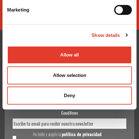
Marketing
Show details
Allow all
CONÓCENOS
¿TE AYUDAMOS?
Quiénes somos
Contacto
Allow selection
Entrega en 24-48h
Mis pedidos
Pago seguro
Devolver Productos
Gastos de envío
Deny
GoodNews
He leído y acepto la
política de privacidad