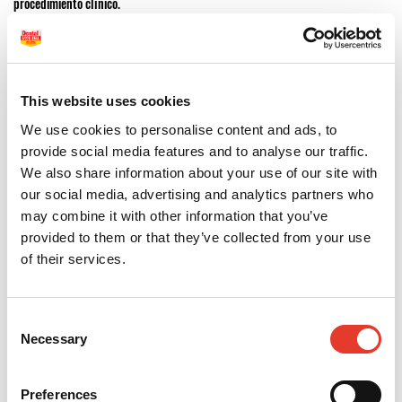
procedimiento clínico.
Mascarillas quirúrgicas, FFP2 y de alta filtración
Nuestra gama de mascarillas incluye modelos quirúrgicos de tipo IIR, ideales
This website uses cookies
para tratamientos generales, así como mascarillas FFP2, recomendadas para
procedimientos con alto nivel de exposición. Todas cuentan con sistemas de
We use cookies to personalise content and ads, to
sujeción cómodos, buena transpirabilidad y ajuste facial óptimo.
provide social media features and to analyse our traffic.
We also share information about your use of our site with
Para completar tu equipo de protección, visita también nuestra sección de
material de protección personal.
our social media, advertising and analytics partners who
may combine it with other information that you’ve
provided to them or that they’ve collected from your use
Mascarillas cómodas, seguras y sin irritaciones
of their services.
Nuestras mascarillas están fabricadas con materiales suaves y resistentes,
libres de látex y aptas para un uso prolongado. Incorporan capas filtrantes de
alta eficacia bacteriana y, en algunos modelos, clips nasales moldeables para
Consent
mejorar el sellado.
Necessary
Selection
Y si buscas mantener tus superficies limpias y seguras, puedes combinarlas
con nuestros productos de
toallitas desinfectantes
.
Preferences