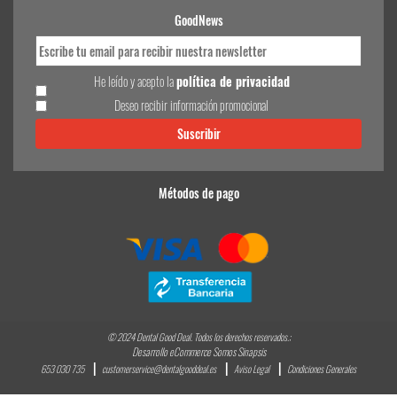
GoodNews
He leído y acepto la
política de privacidad
Deseo recibir información promocional
Métodos de pago
© 2024 Dental Good Deal. Todos los derechos reservados.;
Desarrollo eCommerce Somos Sinapsis
653 030 735
customerservice@dentalgooddeal.es
Aviso Legal
Condiciones Generales