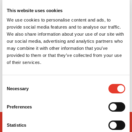
This website uses cookies
We use cookies to personalise content and ads, to
provide social media features and to analyse our traffic.
We also share information about your use of our site with
our social media, advertising and analytics partners who
may combine it with other information that you’ve
provided to them or that they’ve collected from your use
of their services.
Dispositivo de inyección de anestesia SleeperOne 5
Consent
1.106,76 €
Desde
Necessary
Selection
Preferences
Statistics