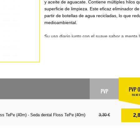
y aceite de aguacate. Contiene múltiples hilos 
superficie de limpieza. Este eficaz eliminador de
partir de botellas de agua recicladas, lo que red
medioambiental.
Su uso diario junto con el suave sabor a menta 
de frescor y mantendrá los dientes y encías lim
dental TePe ha sido desarrollada en colaboraci
odontología.
Características:
Extensible de modo que se adapta a los diferent
PVP 
PVP
Se desliza fácilmente entre los dientes gracias 
IVA NO 
cera vegetal y aceite de aguacate.
Sus múltiples hilos y su mayor superficie permit
Fabricado de forma sostenible a partir de botell
2,
oss TePe (40m) - Seda dental Floss TePe (40m)
3,30 €
Seda dental libre de PFAS (sustancias perfluoro
polifluoroalquiladas) con fresco y suave sabor a
Contenido:
rollo de 40 metros de longitud.