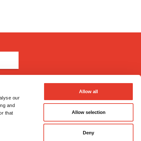
Allow all
Métodos de pago
alyse our
ing and
Allow selection
r that
Deny
nal