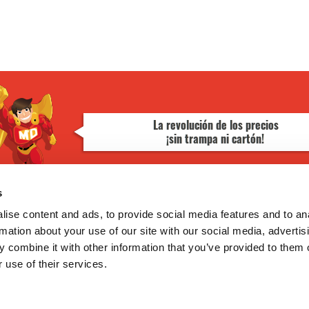
s
¿TE AYUDAMOS?
ise content and ads, to provide social media features and to an
GoodNews
rmation about your use of our site with our social media, advertis
Contacto
Mis pedidos
 combine it with other information that you’ve provided to them o
Devolver Productos
 use of their services.
He leído y acepto la
política de
privacidad
Deseo recibir información promocio