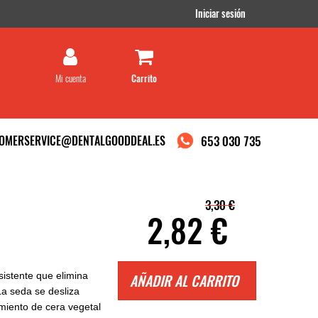
Iniciar sesión
Mi cuenta
OMERSERVICE@DENTALGOODDEAL.ES
653 030 735
3,30 €
2,82 €
sistente que elimina
AÑADIR AL CARRITO
La seda se desliza
imiento de cera vegetal