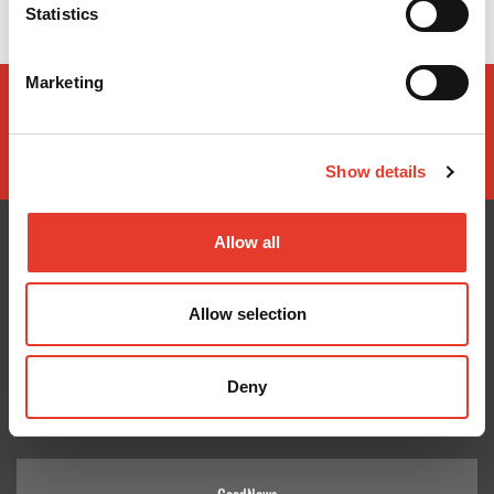
Statistics
Marketing
Show details
Allow all
CONÓCENOS
¿TE AYUDAMOS?
Allow selection
Quiénes somos
Contacto
Entrega en 24-48h
Mis pedidos
Deny
Pago seguro
Devolver Productos
Gastos de envío