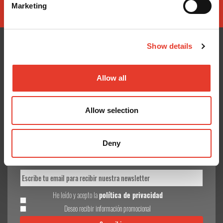
Marketing
Show details
CONÓCENOS
¿TE AYUDAMOS?
Allow all
Quiénes somos
Contacto
Entrega en 24-48h
Mis pedidos
Allow selection
Pago seguro
Devolver Productos
Gastos de envío
Deny
GoodNews
He leído y acepto la
política de privacidad
Deseo recibir información promocional