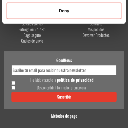
Deny
CONÓCENOS
¿TE AYUDAMOS?
Quiénes somos
Contacto
Entrega en 24-48h
Mis pedidos
Pago seguro
Devolver Productos
Gastos de envío
GoodNews
He leído y acepto la
política de privacidad
Deseo recibir información promocional
Métodos de pago