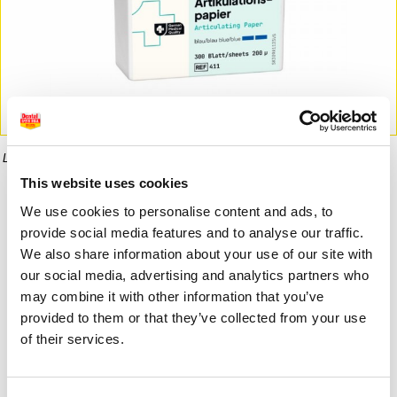
La imagen puede diferir del producto final.
This website uses cookies
Informaci�n del producto
We use cookies to personalise content and ads, to
provide social media features and to analyse our traffic.
We also share information about your use of our site with
our social media, advertising and analytics partners who
9,10 €
6,18 €
may combine it with other information that you’ve
provided to them or that they’ve collected from your use
of their services.