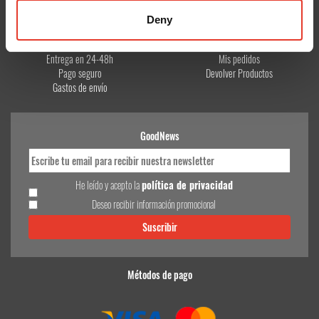
CONÓCENOS
¿TE AYUDAMOS?
Deny
Quiénes somos
Contacto
Entrega en 24-48h
Mis pedidos
Pago seguro
Devolver Productos
Gastos de envío
GoodNews
He leído y acepto la
política de privacidad
Deseo recibir información promocional
Métodos de pago