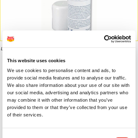
La imagen puede diferir del producto final.
This website uses cookies
Informaci�n del producto
We use cookies to personalise content and ads, to
provide social media features and to analyse our traffic.
We also share information about your use of our site with
19,00 €
our social media, advertising and analytics partners who
10,00 €
may combine it with other information that you’ve
provided to them or that they’ve collected from your use
of their services.
Consent