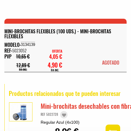
MINI-BROCHITAS FLEXIBLES (100 UDS.) - MINI-BROCHITAS
FLEXIBLES
MODELO:
3134139
REF:
5023052
OFERTA
4,05 €
PVP
10,65 €
AGOTADO
4,90 €
12,89 €
IVA INC.
IVA INC.
Productos relacionados que te pueden interesar
Mini-brochitas desechables con fibr
REF 5022728
Regular Azul (4x100)