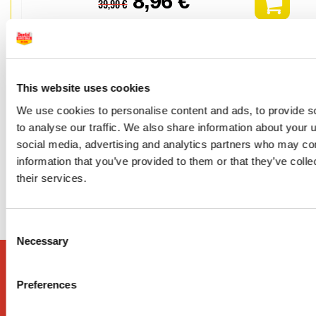
8,
96 €
39,90 €
-
+
This website uses cookies
Mini-brochitas desechables Fino (10
We use cookies to personalise content and ads, to provide s
REF 5023269
to analyse our traffic. We also share information about your u
Puntas Finas (100 uds.)
social media, advertising and analytics partners who may com
2,
30 €
9,00 €
information that you’ve provided to them or that they’ve coll
their services.
-
+
Consent
Necessary
Selection
Preferences