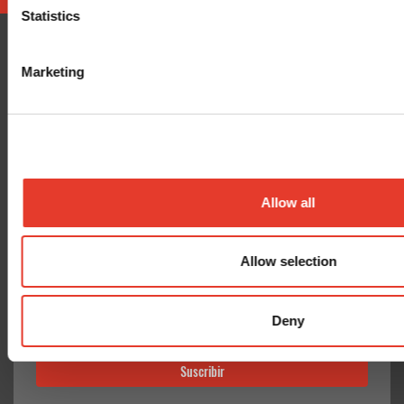
Statistics
Marketing
CONÓCENOS
¿TE AYUDAMOS?
Quiénes somos
Contacto
Entrega en 24-48h
Mis pedidos
Pago seguro
Devolver Productos
Gastos de envío
Allow all
GoodNews
Allow selection
He leído y acepto la
política de privacidad
Deny
Deseo recibir información promocional