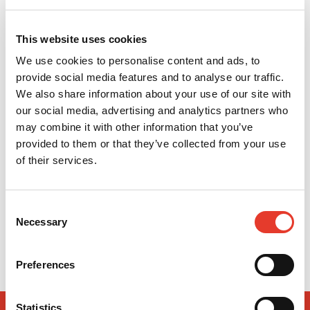
This website uses cookies
We use cookies to personalise content and ads, to
provide social media features and to analyse our traffic.
We also share information about your use of our site with
our social media, advertising and analytics partners who
may combine it with other information that you’ve
provided to them or that they’ve collected from your use
of their services.
Dry Tips
Microcepillos Microbrush
15,31 €
35,01 €
Desde
Desde
Consent
Necessary
Selection
VER MÁS
VER MÁS
Preferences
Statistics