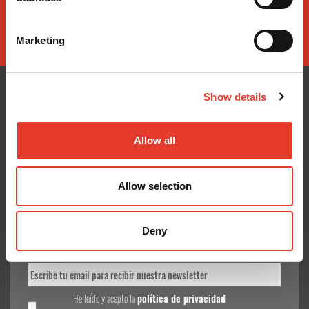
Marketing
Show details
CONÓCENOS
¿TE AYUDAMOS?
Allow all
Quiénes somos
Contacto
Entrega en 24-48h
Mis pedidos
Allow selection
Pago seguro
Devolver Productos
Gastos de envío
Deny
GoodNews
He leído y acepto la
política de privacidad