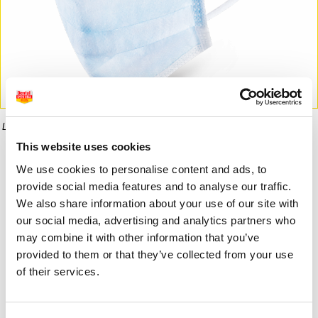
La imagen puede diferir del producto final.
This website uses cookies
Informaci�n del producto
We use cookies to personalise content and ads, to
provide social media features and to analyse our traffic.
We also share information about your use of our site with
our social media, advertising and analytics partners who
15,35 €
1,90 €
may combine it with other information that you’ve
provided to them or that they’ve collected from your use
of their services.