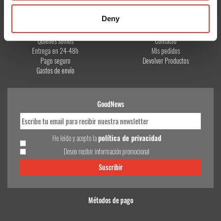
Deny
CONÓCENOS
¿TE AYUDAMOS?
Quiénes somos
Contacto
Entrega en 24-48h
Mis pedidos
Pago seguro
Devolver Productos
Gastos de envío
GoodNews
He leído y acepto la
política de privacidad
Deseo recibir información promocional
Métodos de pago