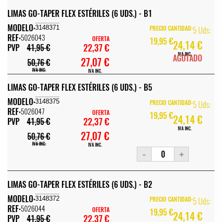
LIMAS GO-TAPER FLEX ESTÉRILES (6 UDS.) - B1
MODELO:
3148371
PRECIO CANTIDAD:
5 Uds:
REF:
5026043
OFERTA
19,95 €
24,14 €
22,37 €
PVP
41,95 €
IVA INC.
AGOTADO
27,07 €
50,76 €
IVA INC.
IVA INC.
LIMAS GO-TAPER FLEX ESTÉRILES (6 UDS.) - B5
MODELO:
3148375
PRECIO CANTIDAD:
5 Uds:
REF:
5026047
OFERTA
19,95 €
24,14 €
22,37 €
PVP
41,95 €
IVA INC.
27,07 €
50,76 €
IVA INC.
IVA INC.
-
+
LIMAS GO-TAPER FLEX ESTÉRILES (6 UDS.) - B2
MODELO:
3148372
PRECIO CANTIDAD:
5 Uds:
REF:
5026044
OFERTA
19,95 €
24,14 €
22,37 €
PVP
41,95 €