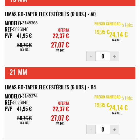
LIMAS GO-TAPER FLEX ESTÉRILES (6 UDS.) - A0
MODELO:
3148368
PRECIO CANTIDAD:
5 Uds:
REF:
5026040
OFERTA
19,95 €
24,14 €
22,37 €
PVP
41,95 €
IVA INC.
27,07 €
50,76 €
IVA INC.
IVA INC.
-
+
21 MM
LIMAS GO-TAPER FLEX ESTÉRILES (6 UDS.) - B4
MODELO:
3148374
PRECIO CANTIDAD:
5 Uds:
REF:
5026046
OFERTA
19,95 €
24,14 €
22,37 €
PVP
41,95 €
IVA INC.
27,07 €
50,76 €
IVA INC.
IVA INC.
-
+