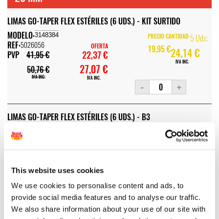
LIMAS GO-TAPER FLEX ESTÉRILES (6 UDS.) - KIT SURTIDO
MODELO:
3148384
PRECIO CANTIDAD:
5 Uds:
REF:
5026056
OFERTA
19,95 €
24,14 €
22,37 €
PVP
41,95 €
IVA INC.
27,07 €
50,76 €
IVA INC.
IVA INC.
-
+
LIMAS GO-TAPER FLEX ESTÉRILES (6 UDS.) - B3
MODELO:
3148381
PRECIO CANTIDAD:
5 Uds:
REF:
5026053
OFERTA
19,95 €
24,14 €
22,37 €
PVP
41,95 €
IVA INC.
27,07 €
50,76 €
This website uses cookies
IVA INC.
IVA INC.
-
+
We use cookies to personalise content and ads, to
provide social media features and to analyse our traffic.
We also share information about your use of our site with
LIMAS GO-TAPER FLEX ESTÉRILES (6 UDS.) - A2