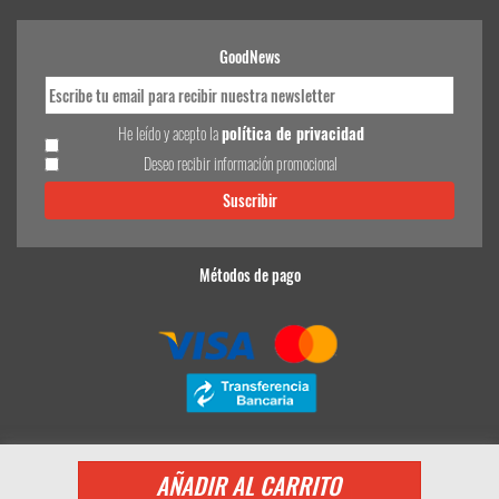
GoodNews
He leído y acepto la
política de privacidad
Deseo recibir información promocional
Métodos de pago
© 2024 Dental Good Deal. Todos los derechos reservados.;
Desarrollo eCommerce Somos Sinapsis
AÑADIR AL CARRITO
653 030 735
customerservice@dentalgooddeal.es
Aviso Legal
Condiciones Generales