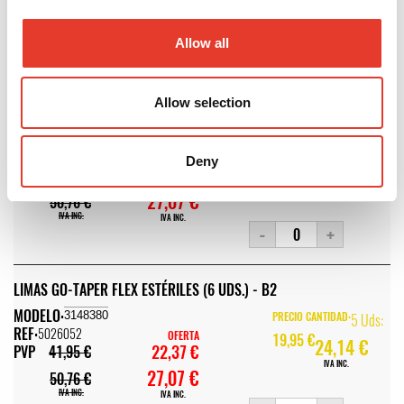
IVA INC.
27,07 €
50,76 €
IVA INC.
IVA INC.
Allow all
-
+
Allow selection
LIMAS GO-TAPER FLEX ESTÉRILES (6 UDS.) - B5
MODELO:
3148383
PRECIO CANTIDAD:
5 Uds:
REF:
5026055
OFERTA
19,95 €
Deny
24,14 €
22,37 €
PVP
41,95 €
IVA INC.
27,07 €
50,76 €
IVA INC.
IVA INC.
-
+
LIMAS GO-TAPER FLEX ESTÉRILES (6 UDS.) - B2
MODELO:
3148380
PRECIO CANTIDAD:
5 Uds:
REF:
5026052
OFERTA
19,95 €
24,14 €
22,37 €
PVP
41,95 €
IVA INC.
27,07 €
50,76 €
IVA INC.
IVA INC.