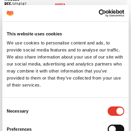
REF:
5024247
OFERTA
19,12 €
PVP
27,00 €
21,03 €
29,70 €
IVA INC.
IVA INC.
-
+
This website uses cookies
We use cookies to personalise content and ads, to
LIGADURAS ELÁSTICAS ORTODONCIA - LIGADURA ELÁSTICA DE
provide social media features and to analyse our traffic.
COLOR ROJO CARMÍN
We also share information about your use of our site with
MODELO:
236778
our social media, advertising and analytics partners who
REF:
5024266
OFERTA
may combine it with other information that you’ve
19,10 €
PVP
27,00 €
AGOTADO
provided to them or that they’ve collected from your use
21,01 €
29,70 €
of their services.
IVA INC.
IVA INC.
LIGADURAS ELÁSTICAS ORTODONCIA - LIGADURA ELÁSTICA COLOR
AZUL GRISÁCIO
Consent
MODELO:
236410
Necessary
Selection
REF:
5024244
OFERTA
19,12 €
PVP
27,00 €
21,03 €
29,70 €
Preferences