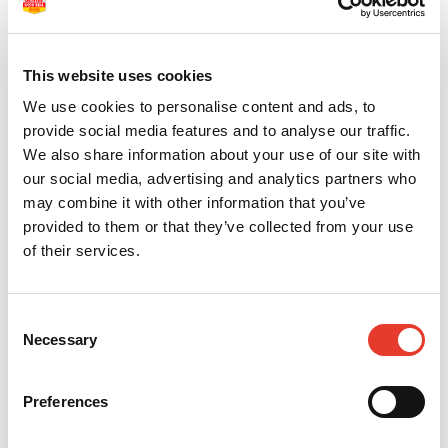
This website uses cookies
We use cookies to personalise content and ads, to
provide social media features and to analyse our traffic.
We also share information about your use of our site with
Alambre Trenzado
Planchas termoformables
our social media, advertising and analytics partners who
41,85 €
21,37 €
Desde
Desde
may combine it with other information that you’ve
provided to them or that they’ve collected from your use
VER MÁS
VER MÁS
of their services.
Consent
Necessary
Selection
Preferences