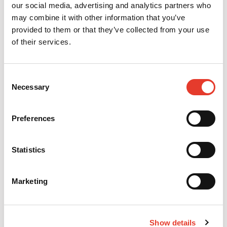
our social media, advertising and analytics partners who
may combine it with other information that you’ve
provided to them or that they’ve collected from your use
of their services.
Clearfil Majesty ES2 Premium
Clearfil Majesty ES Flow
Consent
38,80 €
43,52 €
Necessary
Selection
Desde
Desde
VER MÁS
VER MÁS
Preferences
Statistics
Marketing
Show details