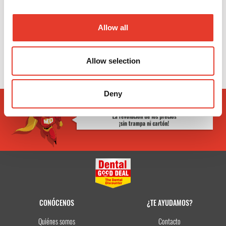
Adhesivo Clearfil SE Bond 2 Value Pack
322,23 €
Desde
Allow all
VER MÁS
Allow selection
Deny
CONÓCENOS
¿TE AYUDAMOS?
Quiénes somos
Contacto