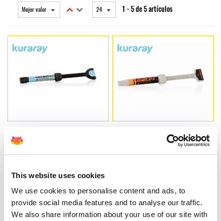
1 - 5 de 5 artículos
Mejor valor
24
Clearfil Majesty ES2
Clearfil AP-X
44,90 €
41,05 €
Desde
Desde
This website uses cookies
VER MÁS
VER MÁS
We use cookies to personalise content and ads, to
provide social media features and to analyse our traffic.
We also share information about your use of our site with