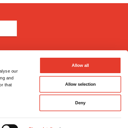
Métodos de pago
Allow all
alyse our
ing and
Allow selection
r that
nal
Deny