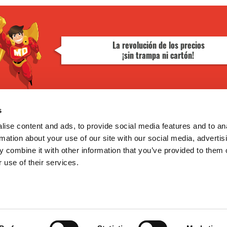
s
¿TE AYUDAMOS?
GoodNews
Contacto
ise content and ads, to provide social media features and to an
Mis pedidos
rmation about your use of our site with our social media, advertis
Devolver Productos
 combine it with other information that you’ve provided to them o
He leído y acepto la
política de
 use of their services.
privacidad
Deseo recibir información promocio