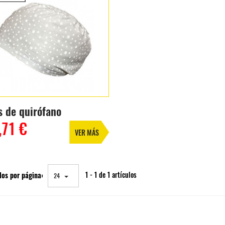
s de quirófano
,71 €
VER MÁS
los por página:
1 - 1 de 1 artículos
24