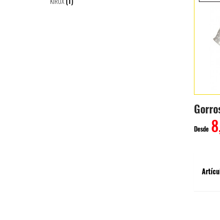
(1)
KIROX
Gorro
8
Desde
Artícu