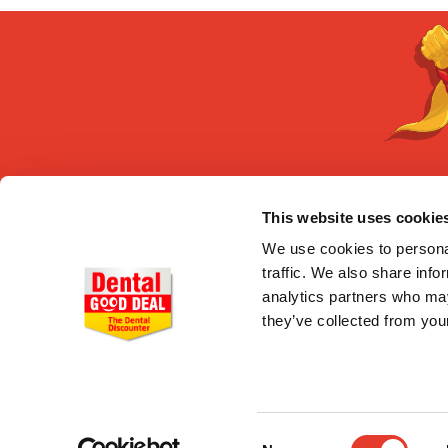
This website uses cookie
CONÓCENOS
Quiénes somos
We use cookies to personal
Entrega en 24-48h
traffic. We also share info
Pago seguro
analytics partners who may
Gastos de envío
they’ve collected from your
Consent