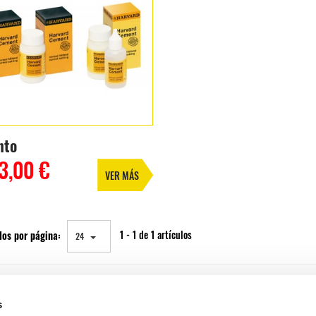
nto
3,00 €
VER MÁS
los por página:
1 - 1 de 1 artículos
24
s