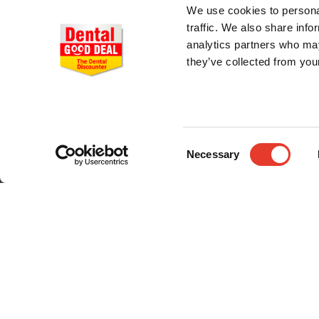
We use cookies to personal
traffic. We also share info
analytics partners who may
they’ve collected from your
CONÓCENOS
Consent
Necessary
Selection
Quiénes somos
Entrega en 24-48h
Pago seguro
Gastos de envío
© 2024 Dental Good Deal. Todos los derechos reservados.;