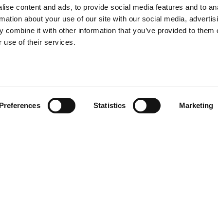
ise content and ads, to provide social media features and to an
rmation about your use of our site with our social media, advertis
 combine it with other information that you’ve provided to them o
 use of their services.
¿TE AYUDAMOS?
Preferences
Statistics
Marketing
GoodNews
Contacto
Mis pedidos
Devolver Productos
He leído y acepto la
política de
privacidad
Deseo recibir información promocio
653 030 735
customerservice@dentalgooddeal.es
Aviso Legal
Cond