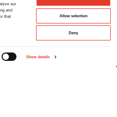
alyse our
ing and
Allow selection
r that
Deny
Métodos de pago
Show details
nal
iciones Generales