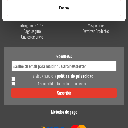
Deny
CONÓCENOS
¿TE AYUDAMOS?
Quiénes somos
Contacto
Entrega en 24-48h
Mis pedidos
Pago seguro
Devolver Productos
Gastos de envío
GoodNews
He leído y acepto la
política de privacidad
Deseo recibir información promocional
Métodos de pago