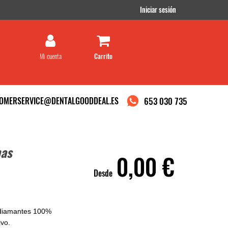
Iniciar sesión
Mi cuenta
OMERSERVICE@DENTALGOODDEAL.ES
653 030 735
mas
0,00 €
Desde
 diamantes 100%
ivo.