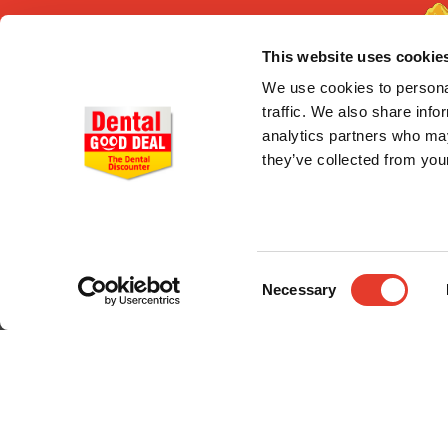
This website uses cookie
We use cookies to personal
traffic. We also share info
analytics partners who may
they’ve collected from your
CONÓCENOS
Quiénes somos
Entrega en 24-48h
Pago seguro
Consent
Gastos de envío
Necessary
Selection
© 2024 Dental Good Deal. Todos los derechos reservados.;