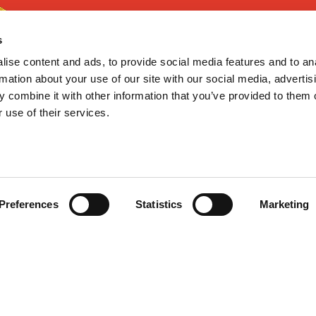
s
ise content and ads, to provide social media features and to an
rmation about your use of our site with our social media, advertis
 combine it with other information that you’ve provided to them o
 use of their services.
¿TE AYUDAMOS?
GoodNews
Contacto
Mis pedidos
Devolver Productos
He leído y acepto la
política de
Preferences
Statistics
Marketing
privacidad
Deseo recibir información promocio
653 030 735
customerservice@dentalgooddeal.es
Aviso Legal
Cond