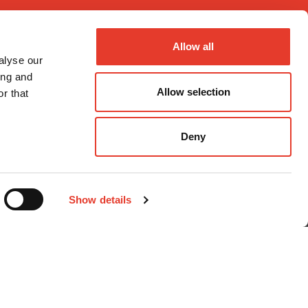
Allow all
alyse our
ing and
Allow selection
r that
Métodos de pago
Deny
Show details
nal
iciones Generales