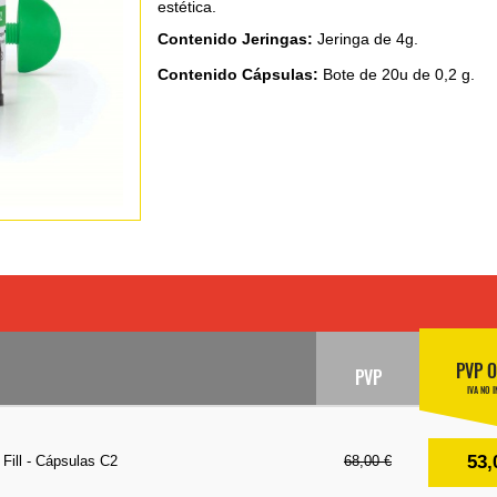
estética.
Contenido Jeringas:
Jeringa de 4g.
Contenido Cápsulas:
Bote de 20u de 0,2 g.
PVP O
PVP
IVA NO I
53,
 Fill - Cápsulas C2
68,00 €