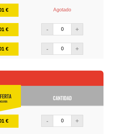
01 €
Agotado
-
+
01 €
-
+
01 €
FERTA
CANTIDAD
NCLUIDO.
-
+
01 €