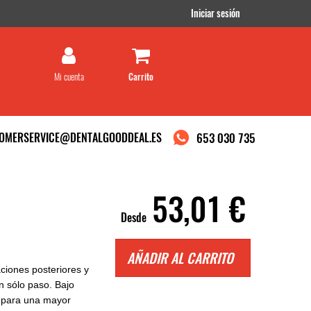
Iniciar sesión
Mi cuenta
OMERSERVICE@DENTALGOODDEAL.ES
653 030 735
53,01 €
Desde
AÑADIR AL CARRITO
ciones posteriores y
 sólo paso. Bajo
d para una mayor