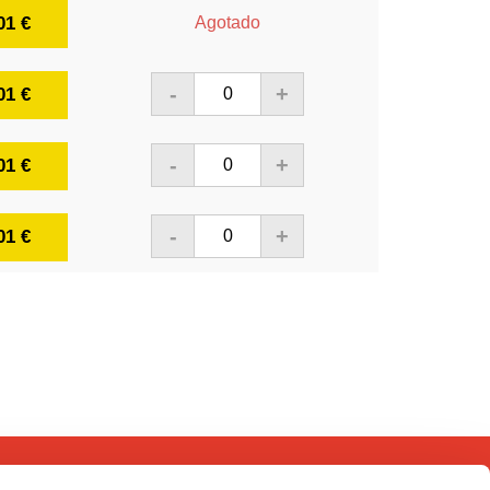
01 €
Agotado
-
+
01 €
-
+
01 €
-
+
01 €