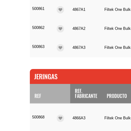
500861
4867A1
Filtek One Bulk
500862
4867A2
Filtek One Bulk
500863
4867A3
Filtek One Bulk
JERINGAS
REF.
REF
FABRICANTE
PRODUCTO
500868
4866A3
Filtek One Bulk 