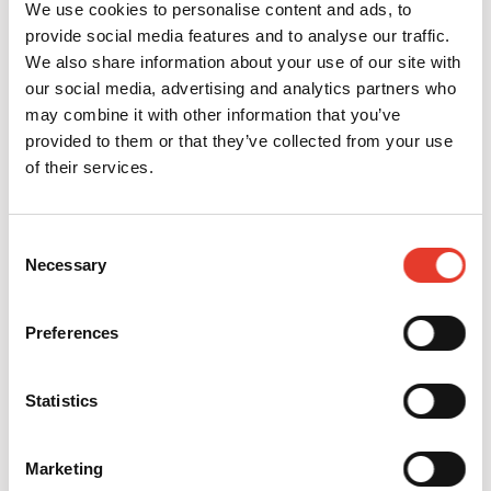
We use cookies to personalise content and ads, to
provide social media features and to analyse our traffic.
We also share information about your use of our site with
our social media, advertising and analytics partners who
may combine it with other information that you’ve
FICHAS PORTA-RADIOGRAFÍAS - FICHA RADIOGRAFÍAS
provided to them or that they’ve collected from your use
PANORÁMICAS
of their services.
MODELO:
112229
REF:
168297
OFERTA
23,17 €
PVP
33,66 €
Consent
28,04 €
40,73 €
Necessary
Selection
IVA INC.
IVA INC.
-
+
Preferences
FICHAS PORTA-RADIOGRAFÍAS - FICHA 15 RADIOGRAFÍAS
MODELO:
111689
Statistics
REF:
168298
OFERTA
27,10 €
PVP
27,10 €
32,79 €
32,79 €
Marketing
IVA INC.
IVA INC.