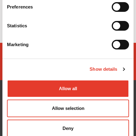
Preferences
No hay opciones disponibles de este producto
Statistics
Marketing
Show details
Allow all
Allow selection
CONÓCENOS
¿TE AYUDAMOS?
Quiénes somos
Contacto
Entrega en 24-48h
Mis pedidos
Deny
Pago seguro
Devolver Productos