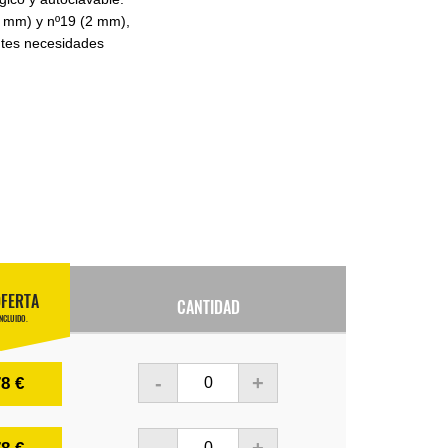
5 mm) y nº19 (2 mm),
entes necesidades
OFERTA
CANTIDAD
INCLUIDO.
-
+
78 €