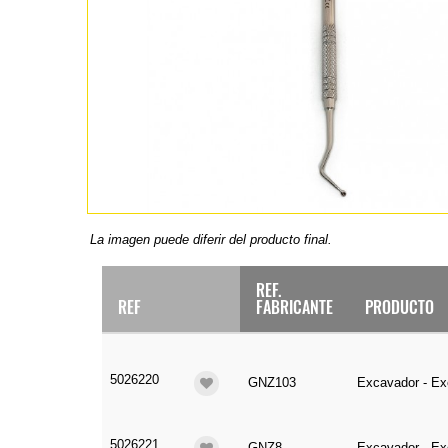
La imagen puede diferir del producto final.
REF.
REF
FABRICANTE
PRODUCTO
5026220
GNZ103
Excavador - Ex
5026221
GNZ8
Excavador - Ex