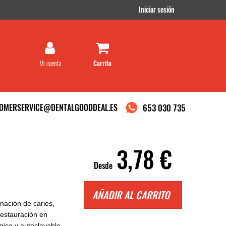
Iniciar sesión
Mi cuenta
OMERSERVICE@DENTALGOODDEAL.ES
653 030 735
3,78 €
Desde
AÑADIR AL CARRITO
nación de caries,
restauración en
gico y autoclavable.