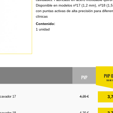
Disponible en modelos nº17 (1,2 mm), nº18 (1,
con puntas activas de alta precisión para difer
clínicas
Contenido:
1 unidad
PVP 
PVP
IVA NO 
3,
cavador 17
4,20 €
cavador 18
4,20 €