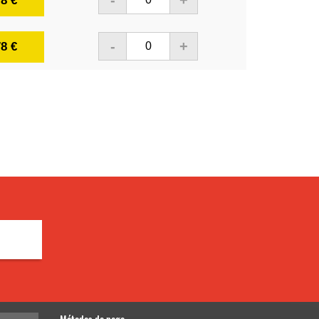
-
+
78 €
-
+
78 €