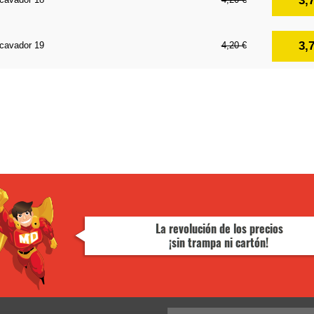
3,
3,
cavador 19
4,20 €