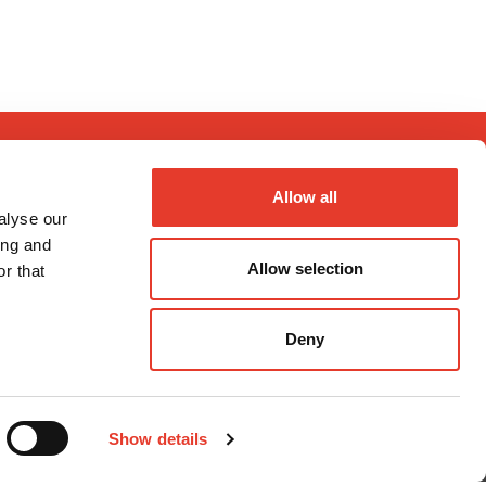
Allow all
alyse our
ing and
Allow selection
r that
Métodos de pago
Deny
Show details
nal