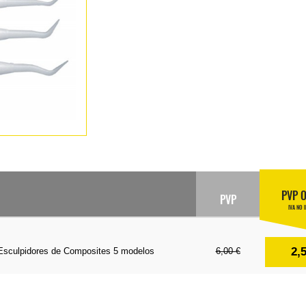
PVP 
PVP
IVA NO 
2,
 Esculpidores de Composites 5 modelos
6,00 €