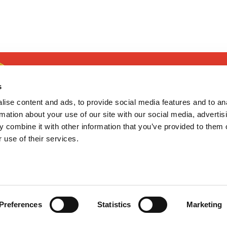
s
ise content and ads, to provide social media features and to an
rmation about your use of our site with our social media, advertis
 combine it with other information that you’ve provided to them o
 use of their services.
¿TE AYUDAMOS?
GoodNews
Contacto
Mis pedidos
Devolver Productos
He leído y acepto la
política de
Preferences
Statistics
Marketing
privacidad
Deseo recibir información promocio