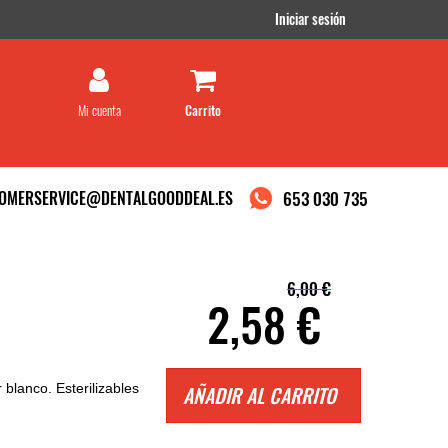
Iniciar sesión
Mi cuenta
OMERSERVICE@DENTALGOODDEAL.ES
653 030 735
6,00 €
2,58 €
 blanco. Esterilizables
AÑADIR AL CARRITO