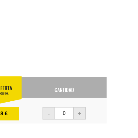
OFERTA
CANTIDAD
INCLUIDO.
-
+
58 €