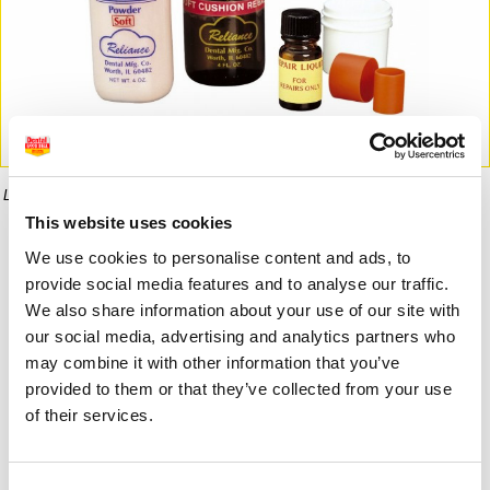
La imagen puede diferir del producto final.
This website uses cookies
Informaci�n del producto
We use cookies to personalise content and ads, to
provide social media features and to analyse our traffic.
We also share information about your use of our site with
our social media, advertising and analytics partners who
67,20 €
49,34 €
may combine it with other information that you’ve
provided to them or that they’ve collected from your use
of their services.