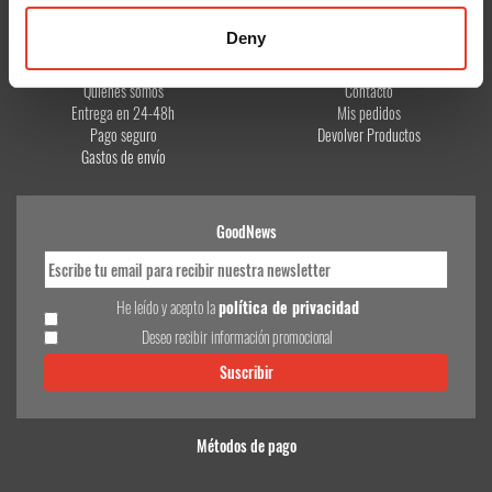
Deny
CONÓCENOS
¿TE AYUDAMOS?
Quiénes somos
Contacto
Entrega en 24-48h
Mis pedidos
Pago seguro
Devolver Productos
Gastos de envío
GoodNews
He leído y acepto la
política de privacidad
Deseo recibir información promocional
Métodos de pago