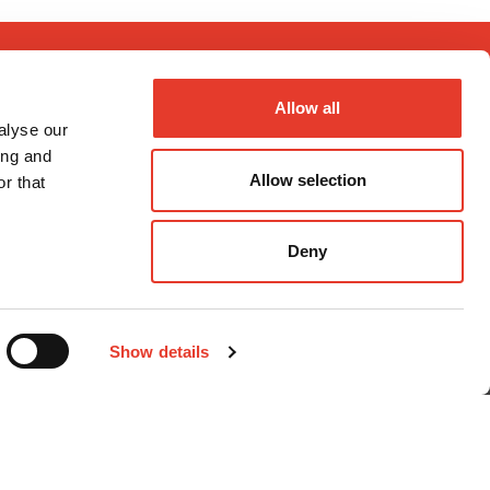
Allow all
alyse our
ing and
Allow selection
r that
Métodos de pago
Deny
Show details
nal