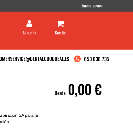
Iniciar sesión
Mi cuenta
OMERSERVICE@DENTALGOODDEAL.ES
653 030 735
0,00 €
Desde
Aspiración SA para la
ación.