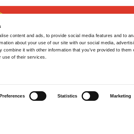
s
ise content and ads, to provide social media features and to an
rmation about your use of our site with our social media, advertis
 combine it with other information that you’ve provided to them o
 use of their services.
¿TE AYUDAMOS?
GoodNews
Contacto
Mis pedidos
Devolver Productos
He leído y acepto la
política de
Preferences
Statistics
Marketing
privacidad
Deseo recibir información promocio