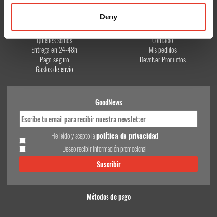
Deny
CONÓCENOS
¿TE AYUDAMOS?
Quiénes somos
Contacto
Entrega en 24-48h
Mis pedidos
Pago seguro
Devolver Productos
Gastos de envío
GoodNews
He leído y acepto la
política de privacidad
Deseo recibir información promocional
Métodos de pago