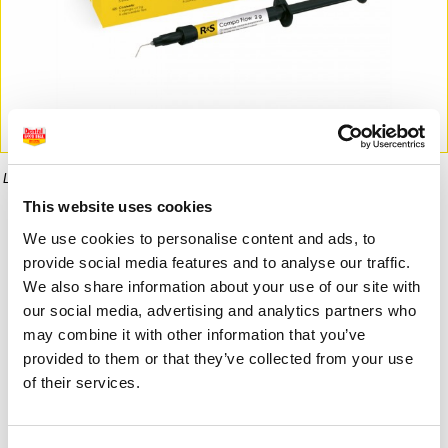
La imagen puede diferir del producto final.
This website uses cookies
Informaci�n del producto
We use cookies to personalise content and ads, to
provide social media features and to analyse our traffic.
We also share information about your use of our site with
our social media, advertising and analytics partners who
99,00 €
62,01 €
may combine it with other information that you’ve
provided to them or that they’ve collected from your use
of their services.