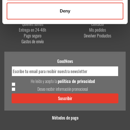
Deny
CONÓCENOS
¿TE AYUDAMOS?
Quiénes somos
Contacto
Entrega en 24-48h
Mis pedidos
Pago seguro
Devolver Productos
Gastos de envío
GoodNews
He leído y acepto la
política de privacidad
Deseo recibir información promocional
Métodos de pago