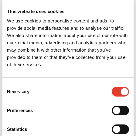
COMPOSITE WAVE MV JERINGA (1G) - A3,5
This website uses cookies
MODELO:
8310405
REF:
5026156
OFERTA
We use cookies to personalise content and ads, to
14,80 €
PVP
21,00 €
provide social media features and to analyse our traffic.
16,28 €
23,10 €
We also share information about your use of our site with
IVA INC.
IVA INC.
our social media, advertising and analytics partners who
-
+
may combine it with other information that you’ve
provided to them or that they’ve collected from your use
COMPOSITE WAVE MV JERINGA (1G) - A1
of their services.
MODELO:
8310102
REF:
5026153
OFERTA
14,18 €
PVP
21,00 €
Consent
15,60 €
Necessary
23,10 €
Selection
IVA INC.
IVA INC.
-
+
Preferences
COMPOSITE WAVE MV JERINGA (1G) - A2
Statistics
MODELO:
8310203