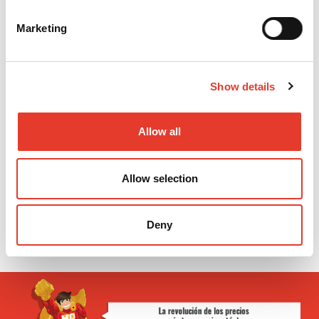
REF:
5026154
OFERTA
11,95 €
PVP
21,00 €
Marketing
13,15 €
23,10 €
IVA INC.
IVA INC.
-
+
Show details
COMPOSITE WAVE MV JERINGA (1G) - A3
MODELO:
8310304
Allow all
REF:
5026155
OFERTA
14,84 €
PVP
21,00 €
16,32 €
23,10 €
Allow selection
IVA INC.
IVA INC.
-
+
Deny