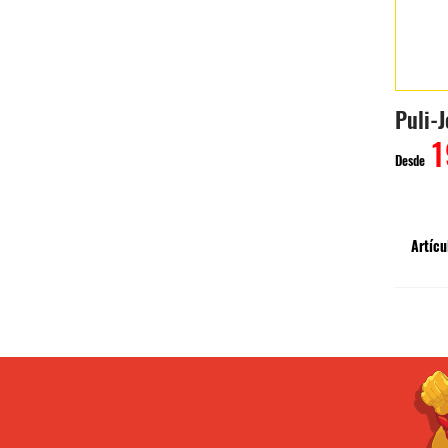
Puli-J
1
Desde
Artícu