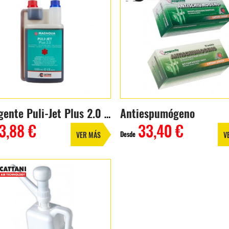
Antiespumógeno
Detergente Puli-Jet Plus 2.0 (1L)
3,88 €
33,40 €
Desde
VER MÁS
V