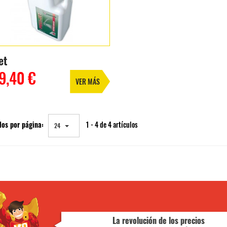
et
9,40 €
VER MÁS
los por página:
1 - 4 de 4 artículos
24