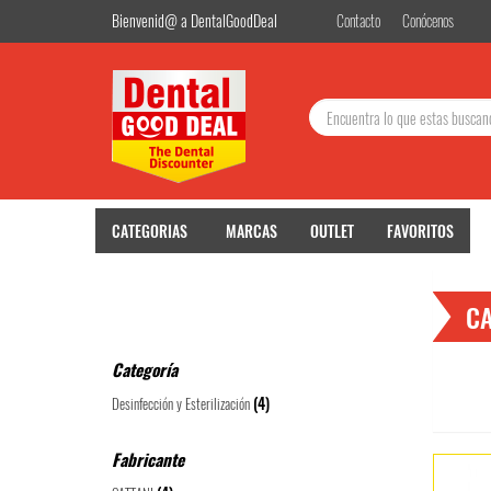
Bienvenid@ a DentalGoodDeal
Contacto
Conócenos
Buscar:
CATEGORIAS
MARCAS
OUTLET
FAVORITOS
CA
Categoría
(4)
Desinfección y Esterilización
Fabricante