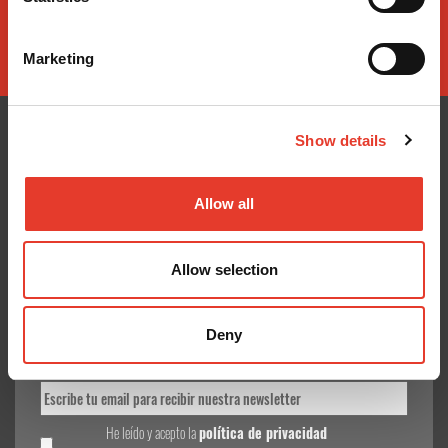
Marketing
Show details
CONÓCENOS
¿TE AYUDAMOS?
Allow all
Quiénes somos
Contacto
Entrega en 24-48h
Mis pedidos
Allow selection
Pago seguro
Devolver Productos
Gastos de envío
Deny
GoodNews
He leído y acepto la
política de privacidad