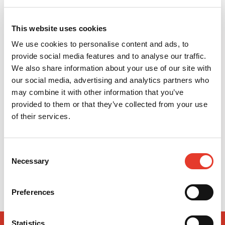
This website uses cookies
We use cookies to personalise content and ads, to
provide social media features and to analyse our traffic.
We also share information about your use of our site with
our social media, advertising and analytics partners who
may combine it with other information that you’ve
provided to them or that they’ve collected from your use
of their services.
Portamatrices Tofflemire Universal
13,59 €
Desde
Consent
Necessary
Selection
VER MÁS
Preferences
Statistics