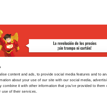
s
¿TE AYUDAMOS?
ise content and ads, to provide social media features and to an
GoodNews
rmation about your use of our site with our social media, advertis
Contacto
Mis pedidos
 combine it with other information that you’ve provided to them o
Devolver Productos
 use of their services.
He leído y acepto la
política de
privacidad
Deseo recibir información promocio