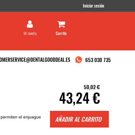
Iniciar sesión
Mi cuenta
OMERSERVICE@DENTALGOODDEAL.ES
653 030 735
50,02 €
43,24 €
e permiten el enjuague
AÑADIR AL CARRITO