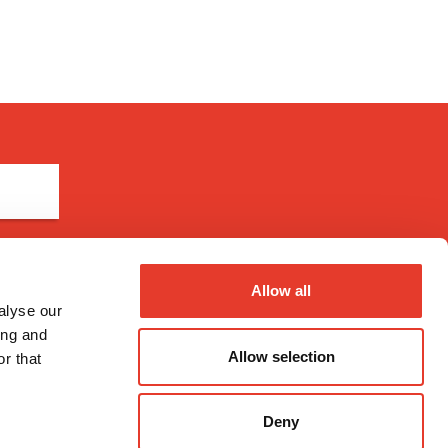
Allow all
Métodos de pago
alyse our
ing and
Allow selection
r that
Deny
nal