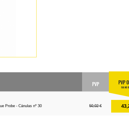
PVP O
PVP
IVA NO I
43,
ue Probe - Cánulas nº 30
50,02 €