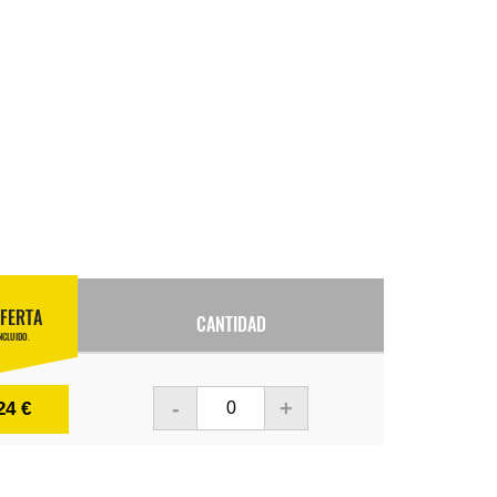
FERTA
CANTIDAD
NCLUIDO.
-
+
24 €