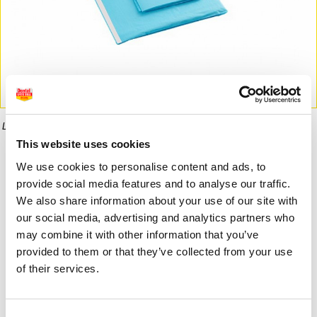
La imagen puede diferir del producto final.
This website uses cookies
Informaci�n del producto
We use cookies to personalise content and ads, to
provide social media features and to analyse our traffic.
We also share information about your use of our site with
our social media, advertising and analytics partners who
4,90 €
4,90 €
may combine it with other information that you’ve
provided to them or that they’ve collected from your use
of their services.