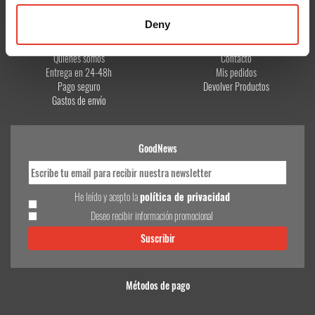
Deny
CONÓCENOS
¿TE AYUDAMOS?
Quiénes somos
Contacto
Entrega en 24-48h
Mis pedidos
Pago seguro
Devolver Productos
Gastos de envío
GoodNews
He leído y acepto la
política de privacidad
Deseo recibir información promocional
Métodos de pago